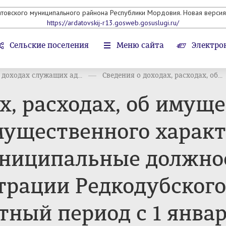
атовского муниципального райнона Республики Мордовия. Новая версия 
https://ardatovskij-r13.gosweb.gosuslugi.ru/
Сельские поселения
Меню сайта
Электро
доходах служащих ад...
Сведения о доходах, расходах, об...
х, расходах, об имуще
мущественного характ
иципальные должнос
трации Редкодубского
тный период с 1 январ