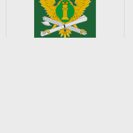
2
из
8
2026 © Ардатовский район.
Официальный сайт.