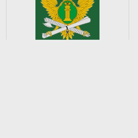
2
из
8
2026 © Ардатовский район.
Официальный сайт.