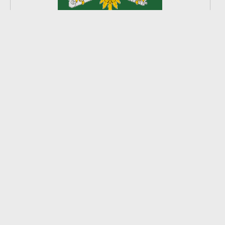
2
из
8
2026 © Ардатовский район.
Официальный сайт.
Создание сайта —