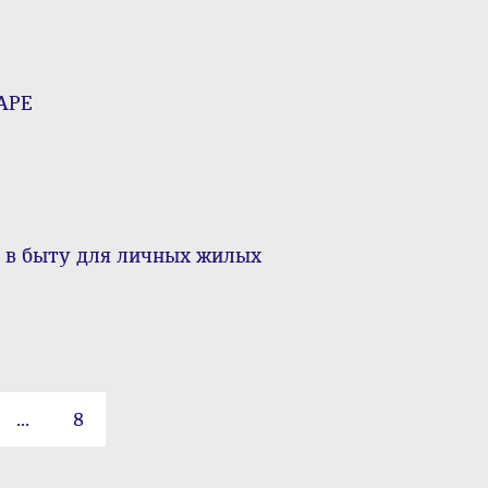
АРЕ
 в быту для личных жилых
...
8