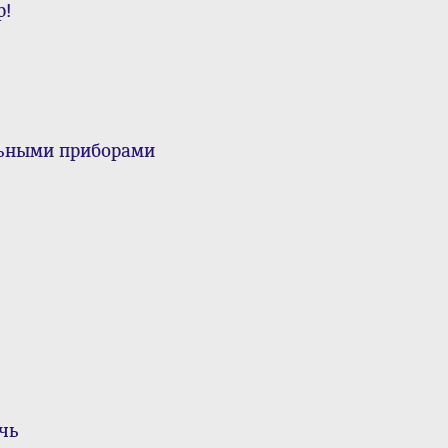
р!
льными приборами
чь